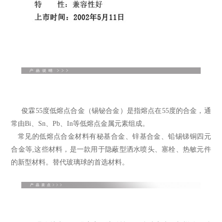
俊霖55度
低熔点合金
（
锡铋合金
）是指熔点在55度的合金，通
常由Bi、Sn、Pb、In等
低熔点金属
元素组成。
常见的低熔点合
金材料有秘基合金、锌基合金、铅锡锑铜四元
合金等,这些材料，是一款用于隐蔽型洒水喷头、
塞栓
、
热敏元件
的新型材料。替代玻璃球的首选材料。