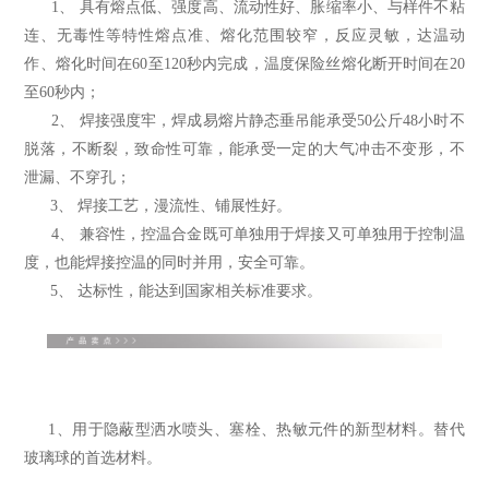
1、 具有熔点低、强度高、流动性好、胀缩率小、与样件不粘
连、无毒性等特性
熔点准、熔化范围较窄，反应灵敏，达温动
作、熔化时间在60至120秒内完成，温度保险丝熔化断开时间在20
至60秒内；
2、 焊接强度牢，焊成易熔片静态垂吊能承受50公斤48小时不
脱落，不断裂，致命性可靠，能承受一定的大气冲击不变形，不
泄漏、不穿孔；
3、 焊接工艺，漫流性、铺展性好。
4、 兼容性，
控温合金
既可单独用于焊接又可单独用于控制温
度，也能焊接控温的同时并用，安全可靠。
5、 达标性，能达到国家相关标准要求。
1、
用于
隐蔽型洒水喷头、
塞栓
、
热敏元件
的新型材料。
替代
玻璃球
的首选材料。