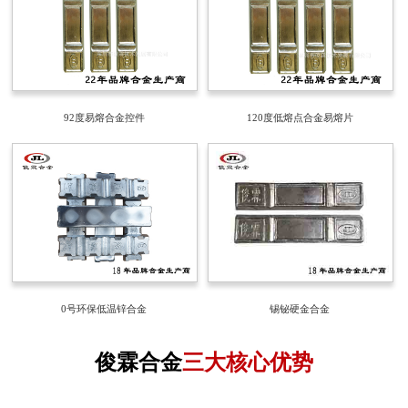
92度易熔合金控件
120度低熔点合金易熔片
0号环保低温锌合金
锡铋硬金合金
俊霖合金
三大核心优势