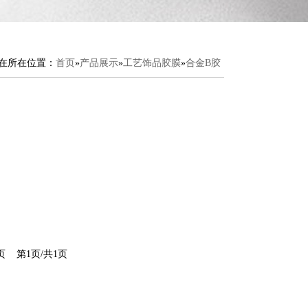
在所在位置：
首页
»
产品展示
»
工艺饰品胶膜
»
合金B胶
页
第1页/共1页